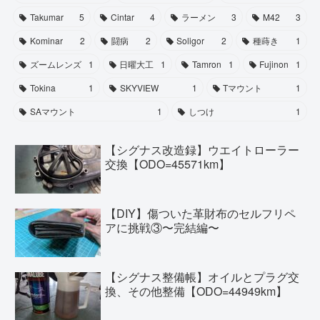
Takumar
5
Cintar
4
ラーメン
3
M42
3
Kominar
2
闘病
2
Soligor
2
種蒔き
1
ズームレンズ
1
日曜大工
1
Tamron
1
Fujinon
1
Tokina
1
SKYVIEW
1
Tマウント
1
SAマウント
1
しつけ
1
【シグナス改造録】ウエイトローラー
交換【ODO=45571km】
【DIY】傷ついた革財布のセルフリペ
アに挑戦③〜完結編〜
【シグナス整備帳】オイルとプラグ交
換、その他整備【ODO=44949km】