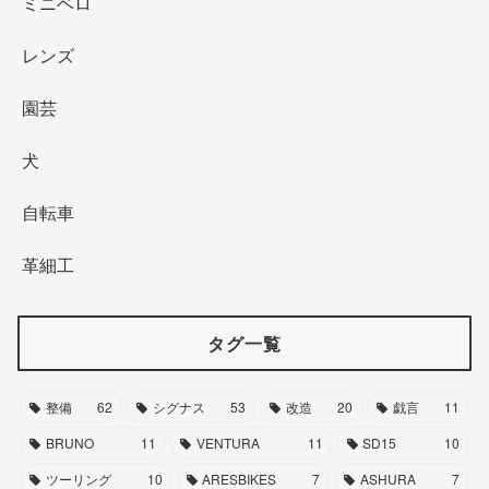
ミニベロ
レンズ
園芸
犬
自転車
革細工
タグ一覧
整備
62
シグナス
53
改造
20
戯言
11
BRUNO
11
VENTURA
11
SD15
10
ツーリング
10
ARESBIKES
7
ASHURA
7