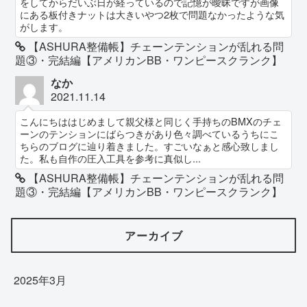
をしてからだいぶ日が経っているので記憶が曖昧ですが画像
にある板付きナットは大きいやつ2枚で問題なかったような気
がします。
【ASHURA整備帳】チェーンテンションが乱れる問
題③・完結編【アメリカンBB・ワンピースクランク】
なか
2021.11.14
こんにちははじめまして親父様と同じく手持ちのBMXのチェ
ーンのテンションにばらつきがあり色々調べているうちにこ
ちらのブログに辿り着きました。すごいなぁと感心致しまし
た。私も自作の圧入工具を参考に真似し...
【ASHURA整備帳】チェーンテンションが乱れる問
題③・完結編【アメリカンBB・ワンピースクランク】
アーカイブ
2025年3月