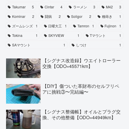
Takumar
5
Cintar
4
ラーメン
3
M42
3
Kominar
2
闘病
2
Soligor
2
種蒔き
1
ズームレンズ
1
日曜大工
1
Tamron
1
Fujinon
1
Tokina
1
SKYVIEW
1
Tマウント
1
SAマウント
1
しつけ
1
【シグナス改造録】ウエイトローラー
交換【ODO=45571km】
【DIY】傷ついた革財布のセルフリペ
アに挑戦③〜完結編〜
【シグナス整備帳】オイルとプラグ交
換、その他整備【ODO=44949km】