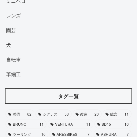
ミニベロ
レンズ
園芸
犬
自転車
革細工
タグ一覧
整備
62
シグナス
53
改造
20
戯言
11
BRUNO
11
VENTURA
11
SD15
10
ツーリング
10
ARESBIKES
7
ASHURA
7