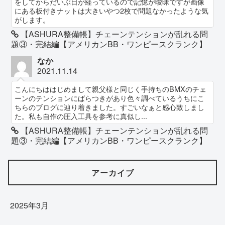
をしてからだいぶ日が経っているので記憶が曖昧ですが画像
にある板付きナットは大きいやつ2枚で問題なかったような気
がします。
【ASHURA整備帳】チェーンテンションが乱れる問
題③・完結編【アメリカンBB・ワンピースクランク】
なか
2021.11.14
こんにちははじめまして親父様と同じく手持ちのBMXのチェ
ーンのテンションにばらつきがあり色々調べているうちにこ
ちらのブログに辿り着きました。すごいなぁと感心致しまし
た。私も自作の圧入工具を参考に真似し...
【ASHURA整備帳】チェーンテンションが乱れる問
題③・完結編【アメリカンBB・ワンピースクランク】
アーカイブ
2025年3月