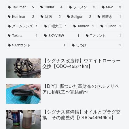
Takumar
5
Cintar
4
ラーメン
3
M42
3
Kominar
2
闘病
2
Soligor
2
種蒔き
1
ズームレンズ
1
日曜大工
1
Tamron
1
Fujinon
1
Tokina
1
SKYVIEW
1
Tマウント
1
SAマウント
1
しつけ
1
【シグナス改造録】ウエイトローラー
交換【ODO=45571km】
【DIY】傷ついた革財布のセルフリペ
アに挑戦③〜完結編〜
【シグナス整備帳】オイルとプラグ交
換、その他整備【ODO=44949km】