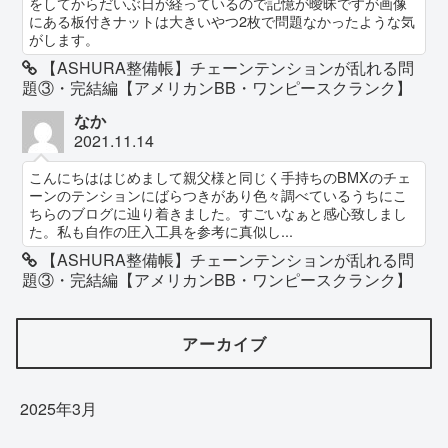
をしてからだいぶ日が経っているので記憶が曖昧ですが画像
にある板付きナットは大きいやつ2枚で問題なかったような気
がします。
【ASHURA整備帳】チェーンテンションが乱れる問
題③・完結編【アメリカンBB・ワンピースクランク】
なか
2021.11.14
こんにちははじめまして親父様と同じく手持ちのBMXのチェ
ーンのテンションにばらつきがあり色々調べているうちにこ
ちらのブログに辿り着きました。すごいなぁと感心致しまし
た。私も自作の圧入工具を参考に真似し...
【ASHURA整備帳】チェーンテンションが乱れる問
題③・完結編【アメリカンBB・ワンピースクランク】
アーカイブ
2025年3月