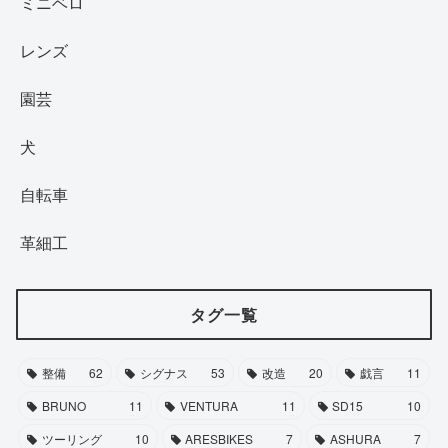
ミニベロ
レンズ
園芸
犬
自転車
革細工
タグ一覧
整備
62
シグナス
53
改造
20
戯言
11
BRUNO
11
VENTURA
11
SD15
10
ツーリング
10
ARESBIKES
7
ASHURA
7