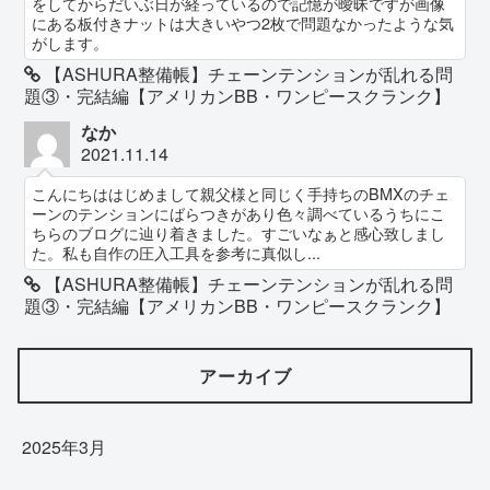
をしてからだいぶ日が経っているので記憶が曖昧ですが画像
にある板付きナットは大きいやつ2枚で問題なかったような気
がします。
【ASHURA整備帳】チェーンテンションが乱れる問
題③・完結編【アメリカンBB・ワンピースクランク】
なか
2021.11.14
こんにちははじめまして親父様と同じく手持ちのBMXのチェ
ーンのテンションにばらつきがあり色々調べているうちにこ
ちらのブログに辿り着きました。すごいなぁと感心致しまし
た。私も自作の圧入工具を参考に真似し...
【ASHURA整備帳】チェーンテンションが乱れる問
題③・完結編【アメリカンBB・ワンピースクランク】
アーカイブ
2025年3月