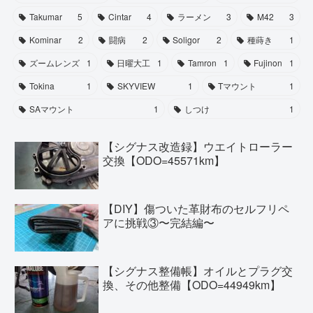
Takumar
5
Cintar
4
ラーメン
3
M42
3
Kominar
2
闘病
2
Soligor
2
種蒔き
1
ズームレンズ
1
日曜大工
1
Tamron
1
Fujinon
1
Tokina
1
SKYVIEW
1
Tマウント
1
SAマウント
1
しつけ
1
【シグナス改造録】ウエイトローラー
交換【ODO=45571km】
【DIY】傷ついた革財布のセルフリペ
アに挑戦③〜完結編〜
【シグナス整備帳】オイルとプラグ交
換、その他整備【ODO=44949km】