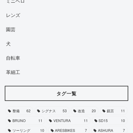
ミニベロ
レンズ
園芸
犬
自転車
革細工
タグ一覧
整備
62
シグナス
53
改造
20
戯言
11
BRUNO
11
VENTURA
11
SD15
10
ツーリング
10
ARESBIKES
7
ASHURA
7