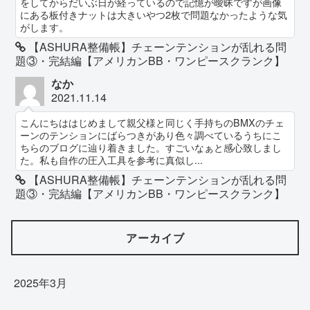
をしてからだいぶ日が経っているので記憶が曖昧ですが画像
にある板付きナットは大きいやつ2枚で問題なかったような気
がします。
【ASHURA整備帳】チェーンテンションが乱れる問
題③・完結編【アメリカンBB・ワンピースクランク】
なか
2021.11.14
こんにちははじめまして親父様と同じく手持ちのBMXのチェ
ーンのテンションにばらつきがあり色々調べているうちにこ
ちらのブログに辿り着きました。すごいなぁと感心致しまし
た。私も自作の圧入工具を参考に真似し...
【ASHURA整備帳】チェーンテンションが乱れる問
題③・完結編【アメリカンBB・ワンピースクランク】
アーカイブ
2025年3月