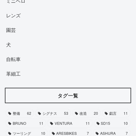
ミニベロ
レンズ
園芸
犬
自転車
革細工
タグ一覧
整備
62
シグナス
53
改造
20
戯言
11
BRUNO
11
VENTURA
11
SD15
10
ツーリング
10
ARESBIKES
7
ASHURA
7