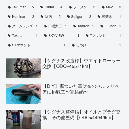
Takumar
5
Cintar
4
ラーメン
3
M42
3
Kominar
2
闘病
2
Soligor
2
種蒔き
1
ズームレンズ
1
日曜大工
1
Tamron
1
Fujinon
1
Tokina
1
SKYVIEW
1
Tマウント
1
SAマウント
1
しつけ
1
【シグナス改造録】ウエイトローラー
交換【ODO=45571km】
【DIY】傷ついた革財布のセルフリペ
アに挑戦③〜完結編〜
【シグナス整備帳】オイルとプラグ交
換、その他整備【ODO=44949km】