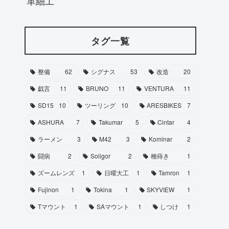
革細工
タグ一覧
整備
62
シグナス
53
改造
20
戯言
11
BRUNO
11
VENTURA
11
SD15
10
ツーリング
10
ARESBIKES
7
ASHURA
7
Takumar
5
Cintar
4
ラーメン
3
M42
3
Kominar
2
闘病
2
Soligor
2
種蒔き
1
ズームレンズ
1
日曜大工
1
Tamron
1
Fujinon
1
Tokina
1
SKYVIEW
1
Tマウント
1
SAマウント
1
しつけ
1