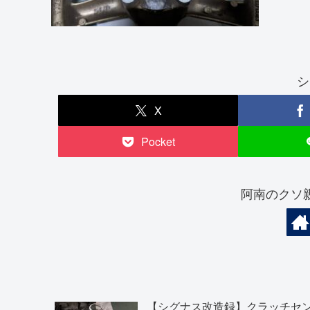
シ
X
Pocket
阿南のクソ
【シグナス改造録】クラッチセ