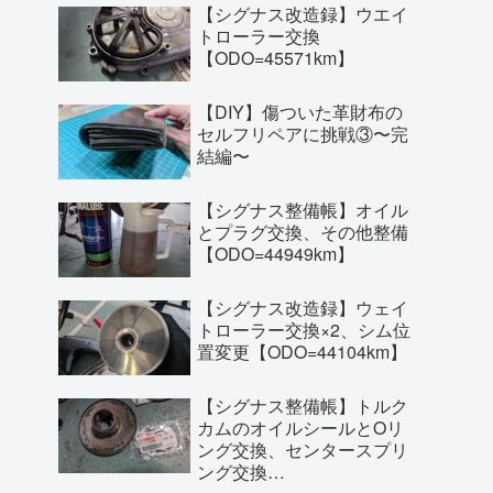
【シグナス改造録】ウエイ
トローラー交換
【ODO=45571km】
【DIY】傷ついた革財布の
セルフリペアに挑戦③〜完
結編〜
【シグナス整備帳】オイル
とプラグ交換、その他整備
【ODO=44949km】
【シグナス改造録】ウェイ
トローラー交換×2、シム位
置変更【ODO=44104km】
【シグナス整備帳】トルク
カムのオイルシールとOリ
ング交換、センタースプリ
ング交換