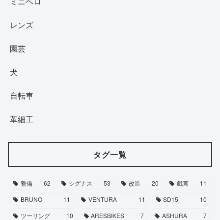
ミニベロ
レンズ
園芸
犬
自転車
革細工
タグ一覧
整備
62
シグナス
53
改造
20
戯言
11
BRUNO
11
VENTURA
11
SD15
10
ツーリング
10
ARESBIKES
7
ASHURA
7