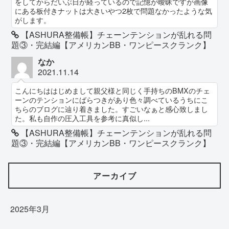
をしてからだいぶ日が経っているので記憶が曖昧ですが画像
にある板付きナットは大きいやつ2枚で問題なかったような気
がします。
【ASHURA整備帳】チェーンテンションが乱れる問
題③・完結編【アメリカンBB・ワンピースクランク】
なか
2021.11.14
こんにちははじめまして親父様と同じく手持ちのBMXのチェ
ーンのテンションにばらつきがあり色々調べているうちにこ
ちらのブログに辿り着きました。すごいなぁと感心致しまし
た。私も自作の圧入工具を参考に真似し...
【ASHURA整備帳】チェーンテンションが乱れる問
題③・完結編【アメリカンBB・ワンピースクランク】
アーカイブ
2025年3月