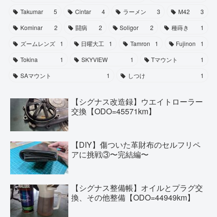
Takumar
5
Cintar
4
ラーメン
3
M42
3
Kominar
2
闘病
2
Soligor
2
種蒔き
1
ズームレンズ
1
日曜大工
1
Tamron
1
Fujinon
1
Tokina
1
SKYVIEW
1
Tマウント
1
SAマウント
1
しつけ
1
【シグナス改造録】ウエイトローラー
交換【ODO=45571km】
【DIY】傷ついた革財布のセルフリペ
アに挑戦③〜完結編〜
【シグナス整備帳】オイルとプラグ交
換、その他整備【ODO=44949km】