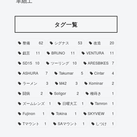
革細工
タグ一覧
整備
62
シグナス
53
改造
20
戯言
11
BRUNO
11
VENTURA
11
SD15
10
ツーリング
10
ARESBIKES
7
ASHURA
7
Takumar
5
Cintar
4
ラーメン
3
M42
3
Kominar
2
闘病
2
Soligor
2
種蒔き
1
ズームレンズ
1
日曜大工
1
Tamron
1
Fujinon
1
Tokina
1
SKYVIEW
1
Tマウント
1
SAマウント
1
しつけ
1