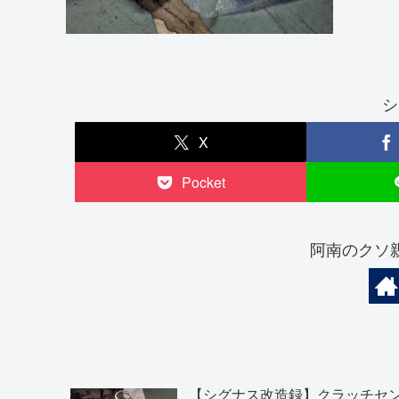
シ
X
Pocket
阿南のクソ
【シグナス改造録】クラッチセ