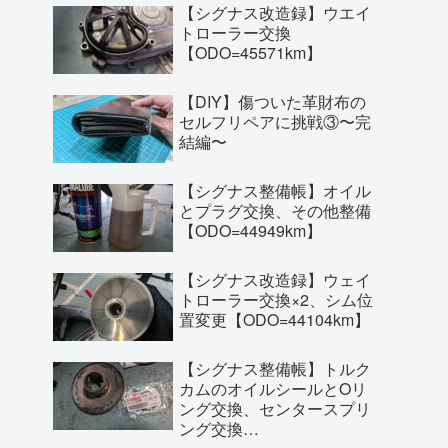
【シグナス改造録】ウエイ
トローラー交換
【ODO=45571km】
【DIY】傷ついた革財布の
セルフリペアに挑戦③〜完
結編〜
【シグナス整備帳】オイル
とプラグ交換、その他整備
【ODO=44949km】
【シグナス改造録】ウェイ
トローラー交換×2、シム位
置変更【ODO=44104km】
【シグナス整備帳】トルク
カムのオイルシールとOリ
ング交換、センタースプリ
ング交換