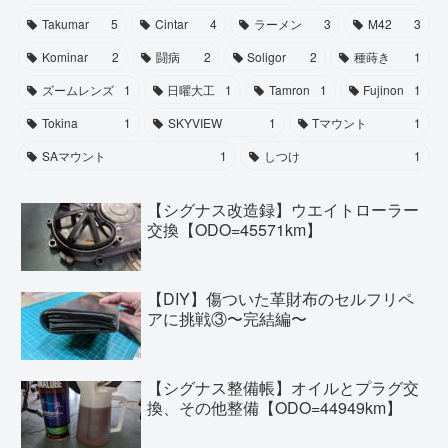
Takumar
5
Cintar
4
ラーメン
3
M42
3
Kominar
2
闘病
2
Soligor
2
種蒔き
1
ズームレンズ
1
日曜大工
1
Tamron
1
Fujinon
1
Tokina
1
SKYVIEW
1
Tマウント
1
SAマウント
1
しつけ
1
【シグナス改造録】ウエイトローラー
交換【ODO=45571km】
【DIY】傷ついた革財布のセルフリペ
アに挑戦③〜完結編〜
【シグナス整備帳】オイルとプラグ交
換、その他整備【ODO=44949km】