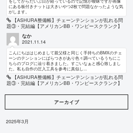
をしてからだいぶ日が経っているので記憶が曖昧ですが画像
にある板付きナットは大きいやつ2枚で問題なかったような気
がします。
【ASHURA整備帳】チェーンテンションが乱れる問
題③・完結編【アメリカンBB・ワンピースクランク】
なか
2021.11.14
こんにちははじめまして親父様と同じく手持ちのBMXのチェ
ーンのテンションにばらつきがあり色々調べているうちにこ
ちらのブログに辿り着きました。すごいなぁと感心致しまし
た。私も自作の圧入工具を参考に真似し...
【ASHURA整備帳】チェーンテンションが乱れる問
題③・完結編【アメリカンBB・ワンピースクランク】
アーカイブ
2025年3月