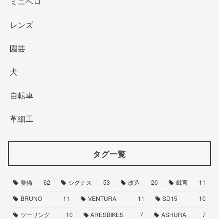
ミニベロ
レンズ
園芸
犬
自転車
革細工
タグ一覧
整備
62
シグナス
53
改造
20
戯言
11
BRUNO
11
VENTURA
11
SD15
10
ツーリング
10
ARESBIKES
7
ASHURA
7