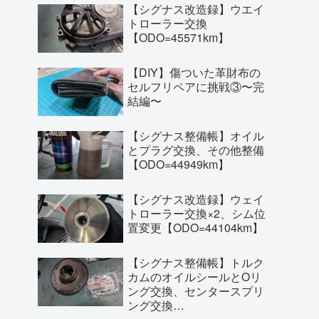
【シグナス改造録】ウエイ
トローラー交換
【ODO=45571km】
【DIY】傷ついた革財布の
セルフリペアに挑戦③〜完
結編〜
【シグナス整備帳】オイル
とプラグ交換、その他整備
【ODO=44949km】
【シグナス改造録】ウェイ
トローラー交換×2、シム位
置変更【ODO=44104km】
【シグナス整備帳】トルク
カムのオイルシールとOリ
ング交換、センタースプリ
ング交換