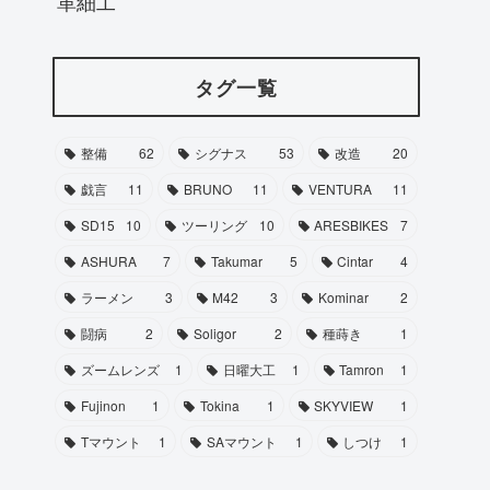
革細工
タグ一覧
整備
62
シグナス
53
改造
20
戯言
11
BRUNO
11
VENTURA
11
SD15
10
ツーリング
10
ARESBIKES
7
ASHURA
7
Takumar
5
Cintar
4
ラーメン
3
M42
3
Kominar
2
闘病
2
Soligor
2
種蒔き
1
ズームレンズ
1
日曜大工
1
Tamron
1
Fujinon
1
Tokina
1
SKYVIEW
1
Tマウント
1
SAマウント
1
しつけ
1