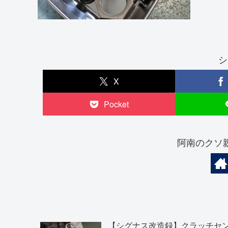
シ
X
Pocket
阿南のクソ
【シグナス改造録】クラッチセ