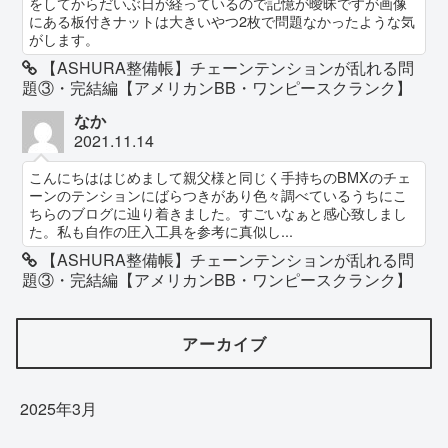
をしてからだいぶ日が経っているので記憶が曖昧ですが画像
にある板付きナットは大きいやつ2枚で問題なかったような気
がします。
【ASHURA整備帳】チェーンテンションが乱れる問
題③・完結編【アメリカンBB・ワンピースクランク】
なか
2021.11.14
こんにちははじめまして親父様と同じく手持ちのBMXのチェ
ーンのテンションにばらつきがあり色々調べているうちにこ
ちらのブログに辿り着きました。すごいなぁと感心致しまし
た。私も自作の圧入工具を参考に真似し...
【ASHURA整備帳】チェーンテンションが乱れる問
題③・完結編【アメリカンBB・ワンピースクランク】
アーカイブ
2025年3月