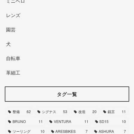
ミニベロ
レンズ
園芸
犬
自転車
革細工
タグ一覧
整備
62
シグナス
53
改造
20
戯言
11
BRUNO
11
VENTURA
11
SD15
10
ツーリング
10
ARESBIKES
7
ASHURA
7