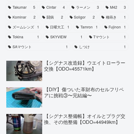
Takumar
5
Cintar
4
ラーメン
3
M42
3
Kominar
2
闘病
2
Soligor
2
種蒔き
1
ズームレンズ
1
日曜大工
1
Tamron
1
Fujinon
1
Tokina
1
SKYVIEW
1
Tマウント
1
SAマウント
1
しつけ
1
【シグナス改造録】ウエイトローラー
交換【ODO=45571km】
【DIY】傷ついた革財布のセルフリペ
アに挑戦③〜完結編〜
【シグナス整備帳】オイルとプラグ交
換、その他整備【ODO=44949km】