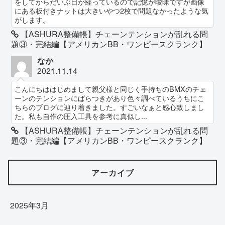
をしてからだいぶ日が経っているので記憶が曖昧ですが画像
にある板付きナットは大きいやつ2枚で問題なかったような気
がします。
【ASHURA整備帳】チェーンテンションが乱れる問
題③・完結編【アメリカンBB・ワンピースクランク】
なか
2021.11.14
こんにちははじめまして親父様と同じく手持ちのBMXのチェ
ーンのテンションにばらつきがあり色々調べているうちにこ
ちらのブログに辿り着きました。すごいなぁと感心致しまし
た。私も自作の圧入工具を参考に真似し...
【ASHURA整備帳】チェーンテンションが乱れる問
題③・完結編【アメリカンBB・ワンピースクランク】
アーカイブ
2025年3月