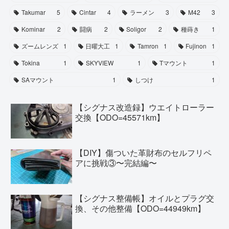
Takumar
5
Cintar
4
ラーメン
3
M42
3
Kominar
2
闘病
2
Soligor
2
種蒔き
1
ズームレンズ
1
日曜大工
1
Tamron
1
Fujinon
1
Tokina
1
SKYVIEW
1
Tマウント
1
SAマウント
1
しつけ
1
【シグナス改造録】ウエイトローラー
交換【ODO=45571km】
【DIY】傷ついた革財布のセルフリペ
アに挑戦③〜完結編〜
【シグナス整備帳】オイルとプラグ交
換、その他整備【ODO=44949km】