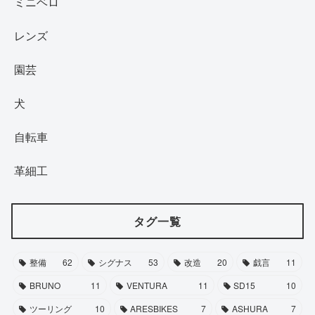
ミニベロ
レンズ
園芸
犬
自転車
革細工
タグ一覧
整備
62
シグナス
53
改造
20
戯言
11
BRUNO
11
VENTURA
11
SD15
10
ツーリング
10
ARESBIKES
7
ASHURA
7