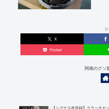
シ
X
Pocket
阿南のクソ
【シグナス改造録】クラッチセ