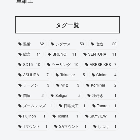
革細工
タグ一覧
整備
62
シグナス
53
改造
20
戯言
11
BRUNO
11
VENTURA
11
SD15
10
ツーリング
10
ARESBIKES
7
ASHURA
7
Takumar
5
Cintar
4
ラーメン
3
M42
3
Kominar
2
闘病
2
Soligor
2
種蒔き
1
ズームレンズ
1
日曜大工
1
Tamron
1
Fujinon
1
Tokina
1
SKYVIEW
1
Tマウント
1
SAマウント
1
しつけ
1