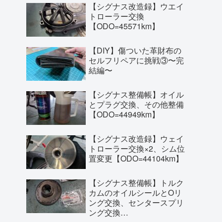
【シグナス改造録】ウエイ
トローラー交換
【ODO=45571km】
【DIY】傷ついた革財布の
セルフリペアに挑戦③〜完
結編〜
【シグナス整備帳】オイル
とプラグ交換、その他整備
【ODO=44949km】
【シグナス改造録】ウェイ
トローラー交換×2、シム位
置変更【ODO=44104km】
【シグナス整備帳】トルク
カムのオイルシールとOリ
ング交換、センタースプリ
ング交換