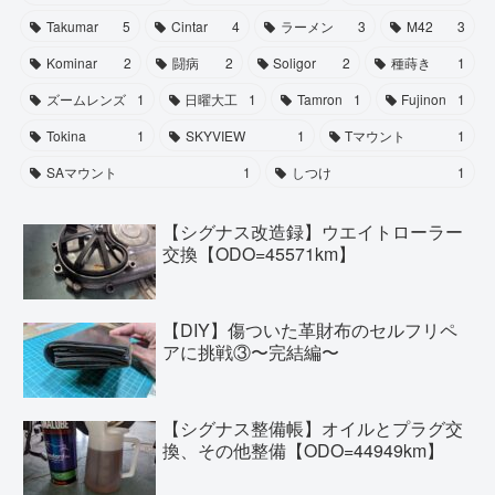
Takumar
5
Cintar
4
ラーメン
3
M42
3
Kominar
2
闘病
2
Soligor
2
種蒔き
1
ズームレンズ
1
日曜大工
1
Tamron
1
Fujinon
1
Tokina
1
SKYVIEW
1
Tマウント
1
SAマウント
1
しつけ
1
【シグナス改造録】ウエイトローラー
交換【ODO=45571km】
【DIY】傷ついた革財布のセルフリペ
アに挑戦③〜完結編〜
【シグナス整備帳】オイルとプラグ交
換、その他整備【ODO=44949km】