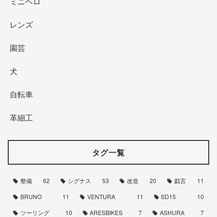
ミニベロ
レンズ
園芸
犬
自転車
革細工
タグ一覧
整備
62
シグナス
53
改造
20
戯言
11
BRUNO
11
VENTURA
11
SD15
10
ツーリング
10
ARESBIKES
7
ASHURA
7