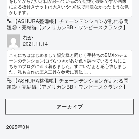
をしてからだいぶ日が経っているので記憶が曖昧ですが画像
にある板付きナットは大きいやつ2枚で問題なかったような気
がします。
【ASHURA整備帳】チェーンテンションが乱れる問
題③・完結編【アメリカンBB・ワンピースクランク】
なか
2021.11.14
こんにちははじめまして親父様と同じく手持ちのBMXのチェ
ーンのテンションにばらつきがあり色々調べているうちにこ
ちらのブログに辿り着きました。すごいなぁと感心致しまし
た。私も自作の圧入工具を参考に真似し...
【ASHURA整備帳】チェーンテンションが乱れる問
題③・完結編【アメリカンBB・ワンピースクランク】
アーカイブ
2025年3月