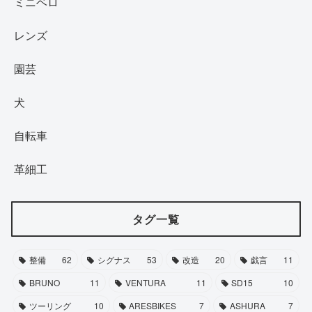
ミニベロ
レンズ
園芸
犬
自転車
革細工
タグ一覧
整備
62
シグナス
53
改造
20
戯言
11
BRUNO
11
VENTURA
11
SD15
10
ツーリング
10
ARESBIKES
7
ASHURA
7