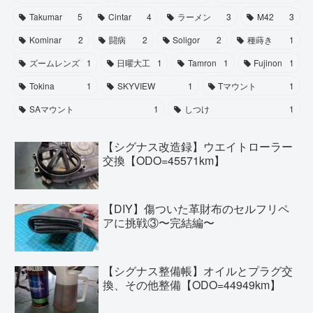
Takumar
5
Cintar
4
ラーメン
3
M42
3
Kominar
2
闘病
2
Soligor
2
種蒔き
1
ズームレンズ
1
日曜大工
1
Tamron
1
Fujinon
1
Tokina
1
SKYVIEW
1
Tマウント
1
SAマウント
1
しつけ
1
【シグナス改造録】ウエイトローラー
交換【ODO=45571km】
【DIY】傷ついた革財布のセルフリペ
アに挑戦③〜完結編〜
【シグナス整備帳】オイルとプラグ交
換、その他整備【ODO=44949km】