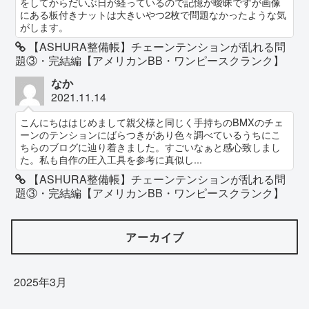
をしてからだいぶ日が経っているので記憶が曖昧ですが画像
にある板付きナットは大きいやつ2枚で問題なかったような気
がします。
【ASHURA整備帳】チェーンテンションが乱れる問
題③・完結編【アメリカンBB・ワンピースクランク】
なか
2021.11.14
こんにちははじめまして親父様と同じく手持ちのBMXのチェ
ーンのテンションにばらつきがあり色々調べているうちにこ
ちらのブログに辿り着きました。すごいなぁと感心致しまし
た。私も自作の圧入工具を参考に真似し...
【ASHURA整備帳】チェーンテンションが乱れる問
題③・完結編【アメリカンBB・ワンピースクランク】
アーカイブ
2025年3月