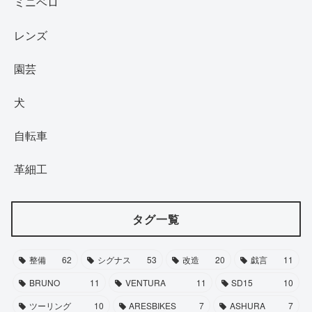
ミニベロ
レンズ
園芸
犬
自転車
革細工
タグ一覧
整備
62
シグナス
53
改造
20
戯言
11
BRUNO
11
VENTURA
11
SD15
10
ツーリング
10
ARESBIKES
7
ASHURA
7