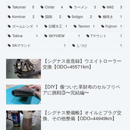
Takumar
5
Cintar
4
ラーメン
3
M42
3
Kominar
2
闘病
2
Soligor
2
種蒔き
1
ズームレンズ
1
日曜大工
1
Tamron
1
Fujinon
1
Tokina
1
SKYVIEW
1
Tマウント
1
SAマウント
1
しつけ
1
【シグナス改造録】ウエイトローラー
交換【ODO=45571km】
【DIY】傷ついた革財布のセルフリペ
アに挑戦③〜完結編〜
【シグナス整備帳】オイルとプラグ交
換、その他整備【ODO=44949km】