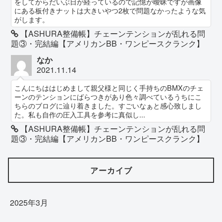
をしてからだいぶ日が経っているので記憶が曖昧ですが画像
にある板付きナットは大きいやつ2枚で問題なかったような気
がします。
【ASHURA整備帳】チェーンテンションが乱れる問
題③・完結編【アメリカンBB・ワンピースクランク】
なか
2021.11.14
こんにちははじめまして親父様と同じく手持ちのBMXのチェ
ーンのテンションにばらつきがあり色々調べているうちにこ
ちらのブログに辿り着きました。すごいなぁと感心致しまし
た。私も自作の圧入工具を参考に真似し...
【ASHURA整備帳】チェーンテンションが乱れる問
題③・完結編【アメリカンBB・ワンピースクランク】
アーカイブ
2025年3月