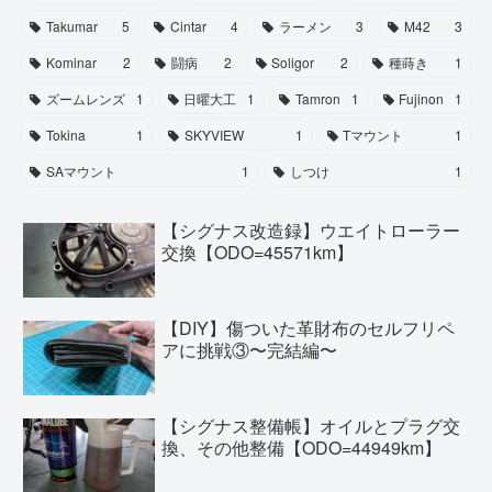
Takumar
5
Cintar
4
ラーメン
3
M42
3
Kominar
2
闘病
2
Soligor
2
種蒔き
1
ズームレンズ
1
日曜大工
1
Tamron
1
Fujinon
1
Tokina
1
SKYVIEW
1
Tマウント
1
SAマウント
1
しつけ
1
【シグナス改造録】ウエイトローラー
交換【ODO=45571km】
【DIY】傷ついた革財布のセルフリペ
アに挑戦③〜完結編〜
【シグナス整備帳】オイルとプラグ交
換、その他整備【ODO=44949km】