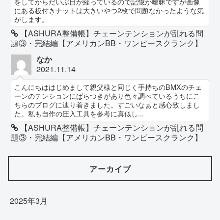
をしてからだいぶ日が経っているので記憶が曖昧ですが画像
にある板付きナットは大きいやつ2枚で問題なかったような気
がします。
【ASHURA整備帳】チェーンテンションが乱れる問
題③・完結編【アメリカンBB・ワンピースクランク】
なか
2021.11.14
こんにちははじめまして親父様と同じく手持ちのBMXのチェ
ーンのテンションにばらつきがあり色々調べているうちにこ
ちらのブログに辿り着きました。すごいなぁと感心致しまし
た。私も自作の圧入工具を参考に真似し...
【ASHURA整備帳】チェーンテンションが乱れる問
題③・完結編【アメリカンBB・ワンピースクランク】
アーカイブ
2025年3月