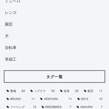
ミニベロ
レンズ
園芸
犬
自転車
革細工
タグ一覧
整備
62
シグナス
53
改造
20
戯言
11
BRUNO
11
VENTURA
11
SD15
10
ツーリング
10
ARESBIKES
7
ASHURA
7