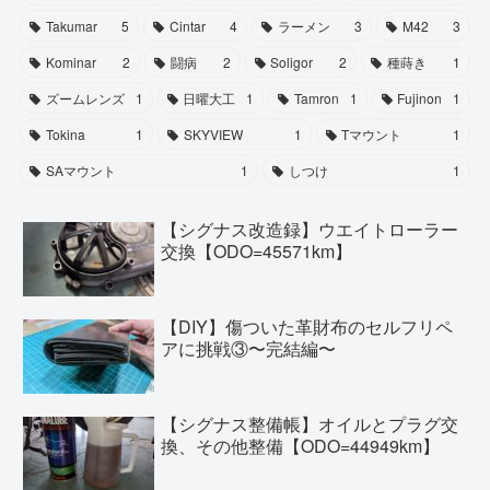
Takumar
5
Cintar
4
ラーメン
3
M42
3
Kominar
2
闘病
2
Soligor
2
種蒔き
1
ズームレンズ
1
日曜大工
1
Tamron
1
Fujinon
1
Tokina
1
SKYVIEW
1
Tマウント
1
SAマウント
1
しつけ
1
【シグナス改造録】ウエイトローラー
交換【ODO=45571km】
【DIY】傷ついた革財布のセルフリペ
アに挑戦③〜完結編〜
【シグナス整備帳】オイルとプラグ交
換、その他整備【ODO=44949km】