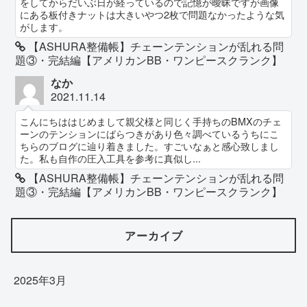
をしてからだいぶ日が経っているので記憶が曖昧ですが画像
にある板付きナットは大きいやつ2枚で問題なかったような気
がします。
【ASHURA整備帳】チェーンテンションが乱れる問
題③・完結編【アメリカンBB・ワンピースクランク】
なか
2021.11.14
こんにちははじめまして親父様と同じく手持ちのBMXのチェ
ーンのテンションにばらつきがあり色々調べているうちにこ
ちらのブログに辿り着きました。すごいなぁと感心致しまし
た。私も自作の圧入工具を参考に真似し...
【ASHURA整備帳】チェーンテンションが乱れる問
題③・完結編【アメリカンBB・ワンピースクランク】
アーカイブ
2025年3月