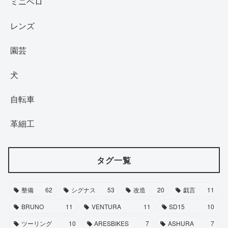
ミニベロ
レンズ
園芸
犬
自転車
革細工
タグ一覧
整備
62
シグナス
53
改造
20
戯言
11
BRUNO
11
VENTURA
11
SD15
10
ツーリング
10
ARESBIKES
7
ASHURA
7