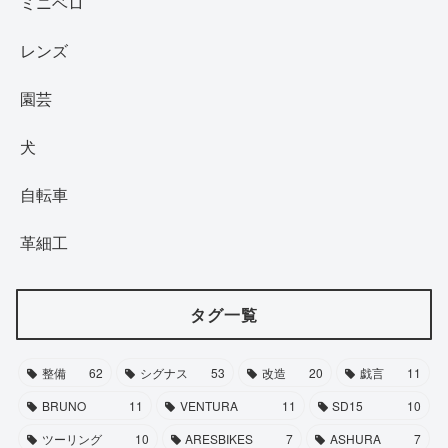
ミニベロ
レンズ
園芸
犬
自転車
革細工
タグ一覧
整備
62
シグナス
53
改造
20
戯言
11
BRUNO
11
VENTURA
11
SD15
10
ツーリング
10
ARESBIKES
7
ASHURA
7