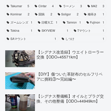
Takumar
5
Cintar
4
ラーメン
3
M42
3
Kominar
2
闘病
2
Soligor
2
種蒔き
1
ズームレンズ
1
日曜大工
1
Tamron
1
Fujinon
1
Tokina
1
SKYVIEW
1
Tマウント
1
SAマウント
1
しつけ
1
【シグナス改造録】ウエイトローラー
交換【ODO=45571km】
【DIY】傷ついた革財布のセルフリペ
アに挑戦③〜完結編〜
【シグナス整備帳】オイルとプラグ交
換、その他整備【ODO=44949km】