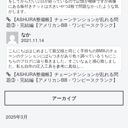
をしてからだいぶ日が経っているので記憶が曖昧ですが画像
にある板付きナットは大きいやつ2枚で問題なかったような気
がします。
【ASHURA整備帳】チェーンテンションが乱れる問
題③・完結編【アメリカンBB・ワンピースクランク】
なか
2021.11.14
こんにちははじめまして親父様と同じく手持ちのBMXのチェ
ーンのテンションにばらつきがあり色々調べているうちにこ
ちらのブログに辿り着きました。すごいなぁと感心致しまし
た。私も自作の圧入工具を参考に真似し...
【ASHURA整備帳】チェーンテンションが乱れる問
題③・完結編【アメリカンBB・ワンピースクランク】
アーカイブ
2025年3月