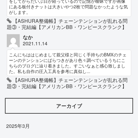
をしてからだいぶ日が経っているので記憶が曖昧ですが画像
にある板付きナットは大きいやつ2枚で問題なかったような気
がします。
【ASHURA整備帳】チェーンテンションが乱れる問
題③・完結編【アメリカンBB・ワンピースクランク】
なか
2021.11.14
こんにちははじめまして親父様と同じく手持ちのBMXのチェ
ーンのテンションにばらつきがあり色々調べているうちにこ
ちらのブログに辿り着きました。すごいなぁと感心致しまし
た。私も自作の圧入工具を参考に真似し...
【ASHURA整備帳】チェーンテンションが乱れる問
題③・完結編【アメリカンBB・ワンピースクランク】
アーカイブ
2025年3月