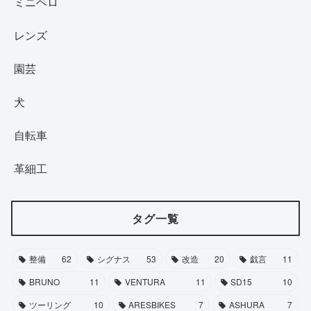
ミニベロ
レンズ
園芸
犬
自転車
革細工
タグ一覧
整備
62
シグナス
53
改造
20
戯言
11
BRUNO
11
VENTURA
11
SD15
10
ツーリング
10
ARESBIKES
7
ASHURA
7