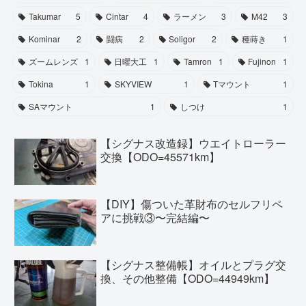
Takumar
5
Cintar
4
ラーメン
3
M42
3
Kominar
2
闘病
2
Soligor
2
種蒔き
1
ズームレンズ
1
日曜大工
1
Tamron
1
Fujinon
1
Tokina
1
SKYVIEW
1
Tマウント
1
SAマウント
1
しつけ
1
【シグナス改造録】ウエイトローラー
交換【ODO=45571km】
【DIY】傷ついた革財布のセルフリペ
アに挑戦③〜完結編〜
【シグナス整備帳】オイルとプラグ交
換、その他整備【ODO=44949km】