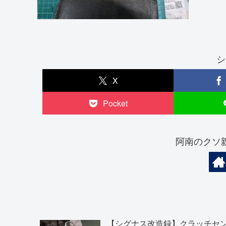
シ
X
Pocket
阿南のクソ
【シグナス改造録】クラッチセ