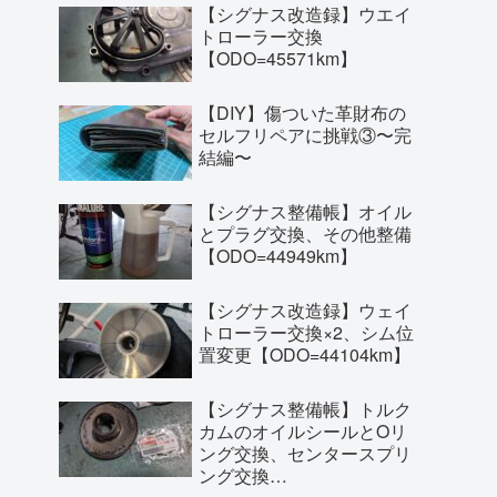
【シグナス改造録】ウエイ
トローラー交換
【ODO=45571km】
【DIY】傷ついた革財布の
セルフリペアに挑戦③〜完
結編〜
【シグナス整備帳】オイル
とプラグ交換、その他整備
【ODO=44949km】
【シグナス改造録】ウェイ
トローラー交換×2、シム位
置変更【ODO=44104km】
【シグナス整備帳】トルク
カムのオイルシールとOリ
ング交換、センタースプリ
ング交換