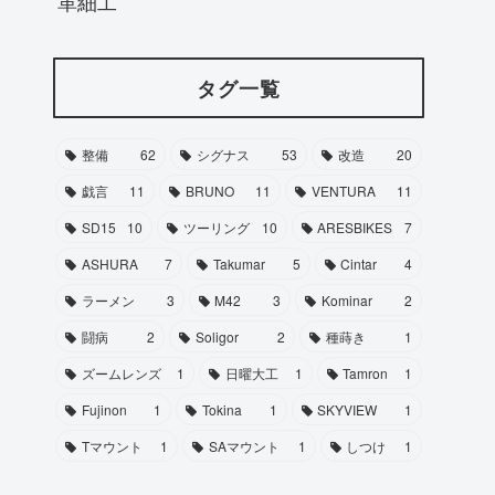
革細工
タグ一覧
整備
62
シグナス
53
改造
20
戯言
11
BRUNO
11
VENTURA
11
SD15
10
ツーリング
10
ARESBIKES
7
ASHURA
7
Takumar
5
Cintar
4
ラーメン
3
M42
3
Kominar
2
闘病
2
Soligor
2
種蒔き
1
ズームレンズ
1
日曜大工
1
Tamron
1
Fujinon
1
Tokina
1
SKYVIEW
1
Tマウント
1
SAマウント
1
しつけ
1