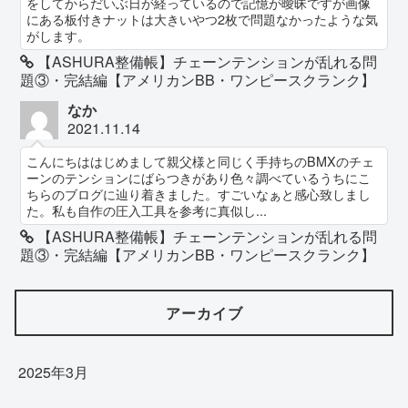
をしてからだいぶ日が経っているので記憶が曖昧ですが画像
にある板付きナットは大きいやつ2枚で問題なかったような気
がします。
【ASHURA整備帳】チェーンテンションが乱れる問
題③・完結編【アメリカンBB・ワンピースクランク】
なか
2021.11.14
こんにちははじめまして親父様と同じく手持ちのBMXのチェ
ーンのテンションにばらつきがあり色々調べているうちにこ
ちらのブログに辿り着きました。すごいなぁと感心致しまし
た。私も自作の圧入工具を参考に真似し...
【ASHURA整備帳】チェーンテンションが乱れる問
題③・完結編【アメリカンBB・ワンピースクランク】
アーカイブ
2025年3月