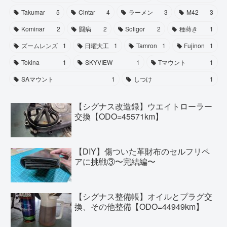
Takumar
5
Cintar
4
ラーメン
3
M42
3
Kominar
2
闘病
2
Soligor
2
種蒔き
1
ズームレンズ
1
日曜大工
1
Tamron
1
Fujinon
1
Tokina
1
SKYVIEW
1
Tマウント
1
SAマウント
1
しつけ
1
【シグナス改造録】ウエイトローラー
交換【ODO=45571km】
【DIY】傷ついた革財布のセルフリペ
アに挑戦③〜完結編〜
【シグナス整備帳】オイルとプラグ交
換、その他整備【ODO=44949km】