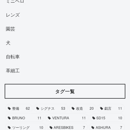
ミニベロ
レンズ
園芸
犬
自転車
革細工
タグ一覧
整備
62
シグナス
53
改造
20
戯言
11
BRUNO
11
VENTURA
11
SD15
10
ツーリング
10
ARESBIKES
7
ASHURA
7