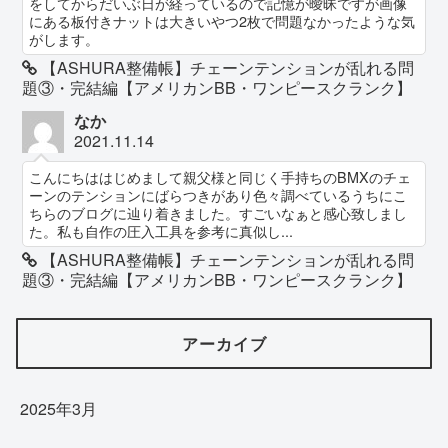
をしてからだいぶ日が経っているので記憶が曖昧ですが画像
にある板付きナットは大きいやつ2枚で問題なかったような気
がします。
【ASHURA整備帳】チェーンテンションが乱れる問
題③・完結編【アメリカンBB・ワンピースクランク】
なか
2021.11.14
こんにちははじめまして親父様と同じく手持ちのBMXのチェ
ーンのテンションにばらつきがあり色々調べているうちにこ
ちらのブログに辿り着きました。すごいなぁと感心致しまし
た。私も自作の圧入工具を参考に真似し...
【ASHURA整備帳】チェーンテンションが乱れる問
題③・完結編【アメリカンBB・ワンピースクランク】
アーカイブ
2025年3月