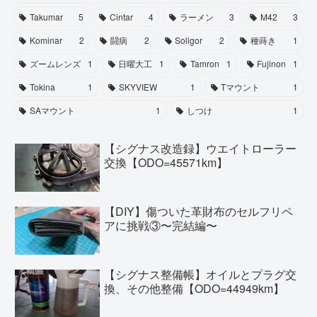
Takumar
5
Cintar
4
ラーメン
3
M42
3
Kominar
2
闘病
2
Soligor
2
種蒔き
1
ズームレンズ
1
日曜大工
1
Tamron
1
Fujinon
1
Tokina
1
SKYVIEW
1
Tマウント
1
SAマウント
1
しつけ
1
【シグナス改造録】ウエイトローラー
交換【ODO=45571km】
【DIY】傷ついた革財布のセルフリペ
アに挑戦③〜完結編〜
【シグナス整備帳】オイルとプラグ交
換、その他整備【ODO=44949km】