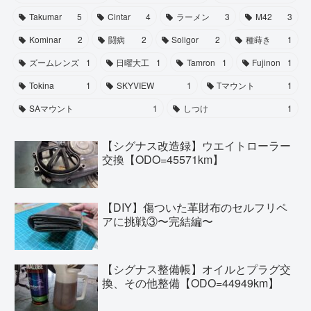
Takumar
5
Cintar
4
ラーメン
3
M42
3
Kominar
2
闘病
2
Soligor
2
種蒔き
1
ズームレンズ
1
日曜大工
1
Tamron
1
Fujinon
1
Tokina
1
SKYVIEW
1
Tマウント
1
SAマウント
1
しつけ
1
【シグナス改造録】ウエイトローラー
交換【ODO=45571km】
【DIY】傷ついた革財布のセルフリペ
アに挑戦③〜完結編〜
【シグナス整備帳】オイルとプラグ交
換、その他整備【ODO=44949km】