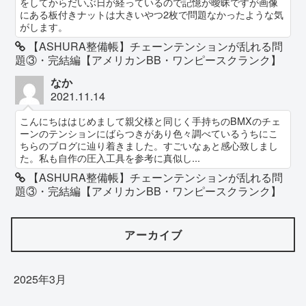
をしてからだいぶ日が経っているので記憶が曖昧ですが画像
にある板付きナットは大きいやつ2枚で問題なかったような気
がします。
【ASHURA整備帳】チェーンテンションが乱れる問
題③・完結編【アメリカンBB・ワンピースクランク】
なか
2021.11.14
こんにちははじめまして親父様と同じく手持ちのBMXのチェ
ーンのテンションにばらつきがあり色々調べているうちにこ
ちらのブログに辿り着きました。すごいなぁと感心致しまし
た。私も自作の圧入工具を参考に真似し...
【ASHURA整備帳】チェーンテンションが乱れる問
題③・完結編【アメリカンBB・ワンピースクランク】
アーカイブ
2025年3月