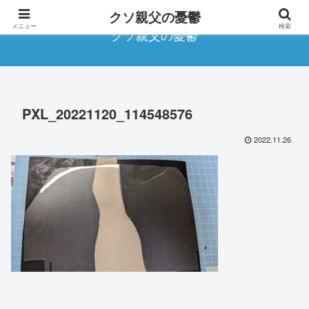
クソ親父の憂鬱
メニュー
検索
クソ親父の憂鬱
PXL_20221120_114548576
2022.11.26