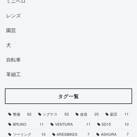
ミニベロ
レンズ
園芸
犬
自転車
革細工
タグ一覧
整備
62
シグナス
53
改造
20
戯言
11
BRUNO
11
VENTURA
11
SD15
10
ツーリング
10
ARESBIKES
7
ASHURA
7