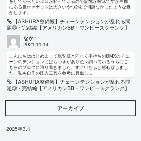
をしてからだいぶ日が経っているので記憶が曖昧ですが画像
にある板付きナットは大きいやつ2枚で問題なかったような気
がします。
【ASHURA整備帳】チェーンテンションが乱れる問
題③・完結編【アメリカンBB・ワンピースクランク】
なか
2021.11.14
こんにちははじめまして親父様と同じく手持ちのBMXのチェ
ーンのテンションにばらつきがあり色々調べているうちにこ
ちらのブログに辿り着きました。すごいなぁと感心致しまし
た。私も自作の圧入工具を参考に真似し...
【ASHURA整備帳】チェーンテンションが乱れる問
題③・完結編【アメリカンBB・ワンピースクランク】
アーカイブ
2025年3月