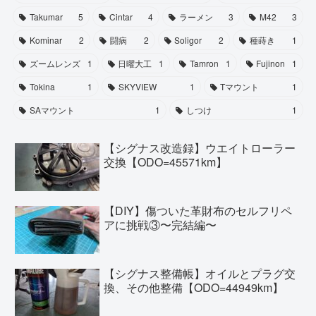
Takumar
5
Cintar
4
ラーメン
3
M42
3
Kominar
2
闘病
2
Soligor
2
種蒔き
1
ズームレンズ
1
日曜大工
1
Tamron
1
Fujinon
1
Tokina
1
SKYVIEW
1
Tマウント
1
SAマウント
1
しつけ
1
【シグナス改造録】ウエイトローラー
交換【ODO=45571km】
【DIY】傷ついた革財布のセルフリペ
アに挑戦③〜完結編〜
【シグナス整備帳】オイルとプラグ交
換、その他整備【ODO=44949km】