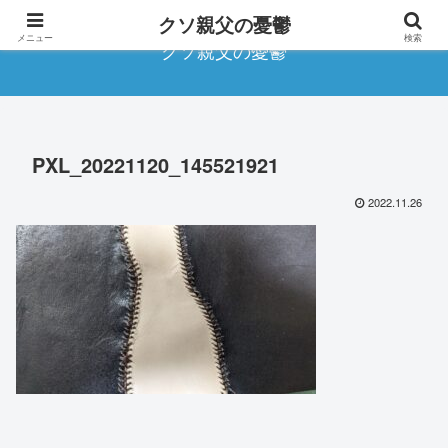
クソ親父の憂鬱
メニュー
検索
クソ親父の憂鬱
PXL_20221120_145521921
2022.11.26