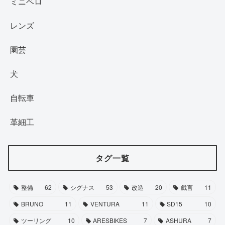
ミニベロ
レンズ
園芸
犬
自転車
革細工
タグ一覧
整備
62
シグナス
53
改造
20
戯言
11
BRUNO
11
VENTURA
11
SD15
10
ツーリング
10
ARESBIKES
7
ASHURA
7