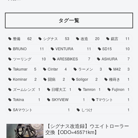
タグ一覧
整備
62
シグナス
53
改造
20
戯言
11
BRUNO
11
VENTURA
11
SD15
10
ツーリング
10
ARESBIKES
7
ASHURA
7
Takumar
5
Cintar
4
ラーメン
3
M42
3
Kominar
2
闘病
2
Soligor
2
種蒔き
1
ズームレンズ
1
日曜大工
1
Tamron
1
Fujinon
1
Tokina
1
SKYVIEW
1
Tマウント
1
SAマウント
1
しつけ
1
【シグナス改造録】ウエイトローラー
交換【ODO=45571km】