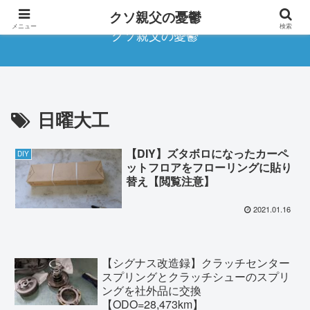
クソ親父の憂鬱
メニュー
検索
クソ親父の憂鬱
日曜大工
【DIY】ズタボロになったカーペ
DIY
ットフロアをフローリングに貼り
替え【閲覧注意】
2021.01.16
【シグナス改造録】クラッチセンター
スプリングとクラッチシューのスプリ
ングを社外品に交換
【ODO=28,473km】