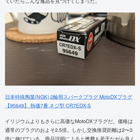
ていたらこんな逸品を見つけてしまった。
日本特殊陶業(NGK) 2輪用スパークプラグ MotoDXプラグ
【95649】 熱価7番 ネジ型 CR7EDX-S
イリジウムよりもさらに高価なMotoDXプラグだ。価格は
通常のプラグのおよそ2.5倍。しかし交換推奨距離は2〜3
倍に伸びている。商品説明によると燃費も若干ながら良く