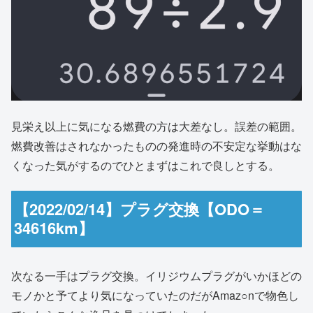
見栄え以上に気になる燃費の方は大差なし。誤差の範囲。
燃費改善はされなかったものの発進時の不安定な挙動はな
くなった気がするのでひとまずはこれで良しとする。
【2022/02/14】プラグ交換【ODO＝
34616km】
次なる一手はプラグ交換。イリジウムプラグがいかほどの
モノかと予てより気になっていたのだがAmaz○nで物色し