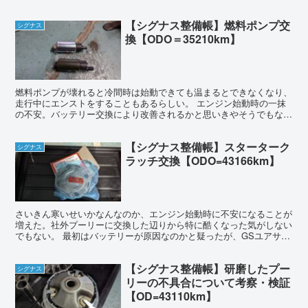
【シグナス整備帳】燃料ポンプ交
シグナス
換【ODO＝35210km】
燃料ポンプが壊れると冷間時は始動できても温まるとできなくなり、
走行中にエンストをすることもあるらしい。 エンジン始動時の一抹
の不安。バッテリー交換により改善されるかと思いきやそうでもなか
った。常に、ではないが稀によくかかりづらい状態だ。 も...
【シグナス整備帳】スターターク
シグナス
ラッチ交換【ODO=43166km】
さいきん寒いせいかなんなのか、エンジン始動時に不安になることが
増えた。社外プーリーに交換した辺りから特に酷くなった気がしない
でもない。 最初はバッテリーが原因なのかと疑ったが、GSユアサの
バッテリーが2年で駄目になるとは考えにくい。というよ...
【シグナス整備帳】研磨したプー
シグナス
リーの不具合について考察・検証
【OD=43110km】