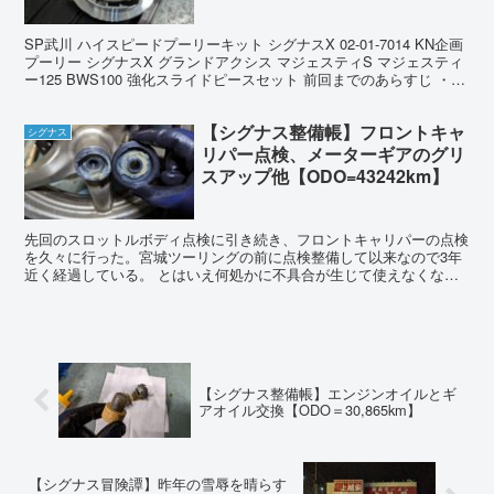
SP武川 ハイスピードプーリーキット シグナスX 02-01-7014 KN企画
プーリー シグナスX グランドアクシス マジェスティS マジェスティ
ー125 BWS100 強化スライドピースセット 前回までのあらすじ ・
SP武川のハイスピ...
【シグナス整備帳】フロントキャ
シグナス
リパー点検、メーターギアのグリ
スアップ他【ODO=43242km】
先回のスロットルボディ点検に引き続き、フロントキャリパーの点検
を久々に行った。宮城ツーリングの前に点検整備して以来なので3年
近く経過している。 とはいえ何処かに不具合が生じて使えなくなっ
ているわけではない。あえて不具合を述べるならばキャリパ...
【シグナス整備帳】エンジンオイルとギ
アオイル交換【ODO＝30,865km】
【シグナス冒険譚】昨年の雪辱を晴らす