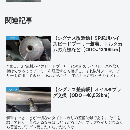
関連記事
【シグナス改造録】SP武川ハイ
シグナス
スピードプーリー装着、トルクカ
ムの点検など【ODO=43499km】
↑先日、SP武川ハイスピードプーリーに強化スライドピースを取り
付けてやろうとプーリーを研磨するも挫折し、それ以降ノーマルプー
リーを使用してきた。 あれからひと月半の月日が流れそのキズも癒
え、ようやく気合が充実してきたので再挑戦することに。 ...
【シグナス整備帳】オイル&プラ
シグナス
グ交換【ODO＝40,059km】
特筆すべきことが一切ないタイトル通りの整備記録である。 そこを
敢えて何か一言添えるならば…どうだろうか。プラグをイリジウムか
ら普通のプラグへ戻したくらいだろうか…