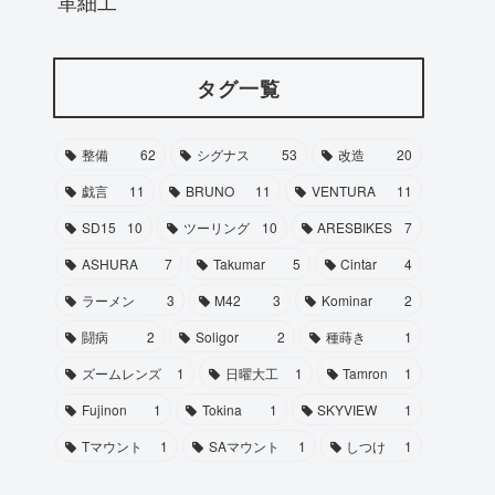
革細工
タグ一覧
整備
62
シグナス
53
改造
20
戯言
11
BRUNO
11
VENTURA
11
SD15
10
ツーリング
10
ARESBIKES
7
ASHURA
7
Takumar
5
Cintar
4
ラーメン
3
M42
3
Kominar
2
闘病
2
Soligor
2
種蒔き
1
ズームレンズ
1
日曜大工
1
Tamron
1
Fujinon
1
Tokina
1
SKYVIEW
1
Tマウント
1
SAマウント
1
しつけ
1