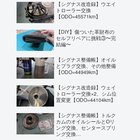
【シグナス改造録】ウエイ
トローラー交換
【ODO=45571km】
【DIY】傷ついた革財布の
セルフリペアに挑戦③〜完
結編〜
【シグナス整備帳】オイル
とプラグ交換、その他整備
【ODO=44949km】
【シグナス改造録】ウェイ
トローラー交換×2、シム位
置変更【ODO=44104km】
【シグナス整備帳】トルク
カムのオイルシールとOリ
ング交換、センタースプリ
ング交換