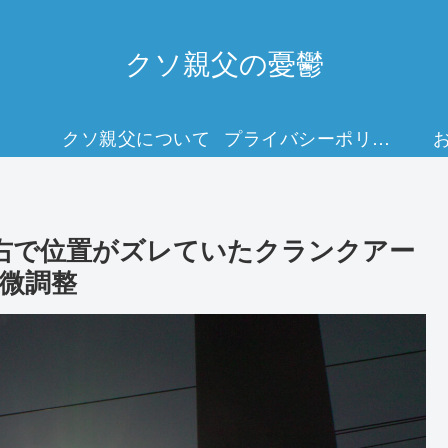
クソ親父の憂鬱
クソ親父について
プライバシーポリシー
左右で位置がズレていたクランクアー
微調整