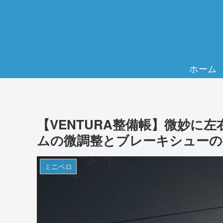
ホーム
【VENTURA整備帳】微妙に
ムの微調整とブレーキシューの
ミニベロ