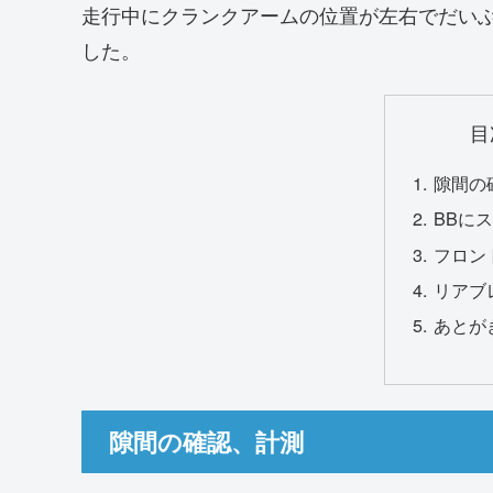
走行中にクランクアームの位置が左右でだい
した。
目
隙間の
BBに
フロン
リアブ
あとが
隙間の確認、計測